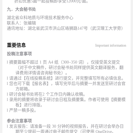
折扣优惠
5篇一起投稿即享受12000元/篇。
九．大会秘书处
湖北省众科地质与环境技术服务中心
联系人：张编辑
通讯地址：湖北省武汉市洪山区珞狮路
147号（武汉理工大学旁）
重要信息
Important information
投稿注意事项
l
摘要篇幅不超过
1 页 A4 纸（300–350 词），仅接受英文提交
（对于中文稿件，研讨会秘书处同样提供英文翻译服务，翻
译费用详情请咨询秘书处）。
l
请通过【在线投稿系统】
进行提交，并完整填写所有必填信息。
l
您也可下载【报名表】，填写完毕后与摘要一并发送至研讨会官
方邮箱
。
l
研讨会秘书处将在
2 个工作日内确认收稿。
l 录用的摘要将收录于研讨会日程及摘要集。作者可使用【摘要模
板】进行排版。
l 严禁一稿多投。
参会注意事项
l
发言报告：请准备一段
30 分钟的视频报告，并在研讨会举办日
期至少提前一周通过电子邮件提交（可使用 OneDrive、