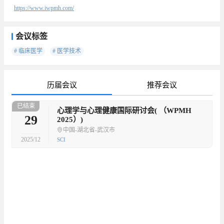
https://www.iwpmh.com/
会议标签
# 临床医学
# 医学技术
历届会议
推荐会议
已结束
待
心理学与心理健康国际研讨会( （WPMH
29
2025）)
中国-湖北省-武汉市
2025/12
SCI
已
已