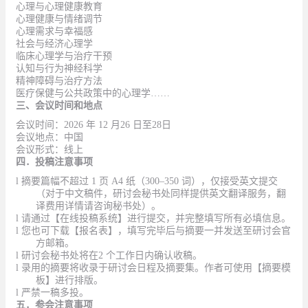
心理与心理健康教育
心理健康与情绪调节
心理需求与幸福感
社会与经济心理学
临床心理学与治疗干预
认知与行为神经科学
精神障碍与治疗方法
医疗保健与公共政策中的心理学
……
三、会议时间和地点
会议时间：
2026 年 12
月
26 日至28日
会议地点：中国
会议形式：线上
四．投稿注意事项
l
摘要篇幅不超过
1 页 A4 纸（300–350 词），仅接受英文提交
（对于中文稿件，研讨会秘书处同样提供英文翻译服务，翻
译费用详情请咨询秘书处）。
l
请通过【在线投稿系统】
进行提交，并完整填写所有必填信息。
l
您也可下载【报名表】，填写完毕后与摘要一并发送至研讨会官
方邮箱
。
l
研讨会秘书处将在
2 个工作日内确认收稿。
l 录用的摘要将收录于研讨会日程及摘要集。作者可使用【摘要模
板】进行排版。
l 严禁一稿多投。
五．参会注意事项