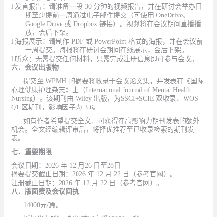
l
发言报告：请准备一段
30 分钟的视频报告，并在研讨会举办日
期至少提前一周通过电子邮件提交（可使用 OneDrive、
Google Drive 或 Dropbox 链接）。视频将在会议期间直播播
放，会后下架。
l
海报展示：请制作
PDF 或 PowerPoint 格式的海报，并在会议前
一周提交。海报将在研讨会期间在线展示，会后下架。
l 听众：无需提交任何材料，只需完成注册信息即可参与会议。
六．会议出版物
提交至
WPMH 的摘要将收录于会议论文集，并发表在《国际
心理健康护理杂志》上（International Journal of Mental Health
Nursing）。该期刊由 Wiley 出版，为SSCI+SCIE 双收录、WOS
Q1 区期刊，影响因子为 3.6。
如有作者希望提交全文，可获得在高影响力期刊发表的额外
机会。全文经编辑评审后，将择优推荐至已收录检索的期刊发
表。
七．重要期限
会议日期：
2026 年 12 月
26 日至28日
摘要提交截止日期：
2026 年 12 月 22 日（参考官网）。
注册截止日期：
2026 年 12 月 22 日（参考官网）。
八．版面费及会议回执
14000元/篇。