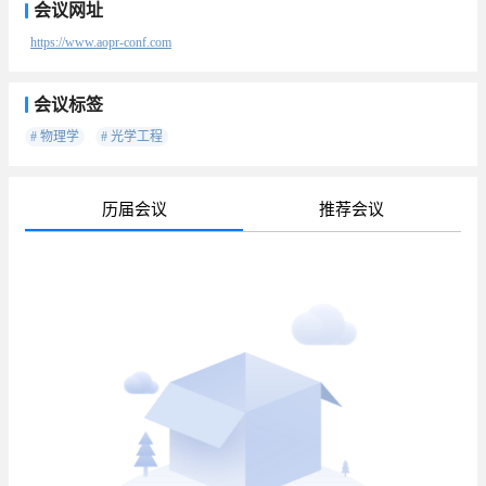
会议网址
https://www.aopr-conf.com
会议标签
# 物理学
# 光学工程
历届会议
推荐会议
待
已
已