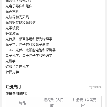
光流体学和光力学
光电子器件和组件
光声材料
光波导和光天线
光数据存储和光通信
光学镀膜
等离激元
光传播、相互作用和行为物理学
光子学、光子材料和光子晶体
LED、光伏、太阳能电池和探测器
量子光学、量子光子学和密码学
光谱学
硅和半导体光学
转换光学
注册费用
registration
注册费用说明：
报名费（人民
注册费（以美元
物品
币）
计）