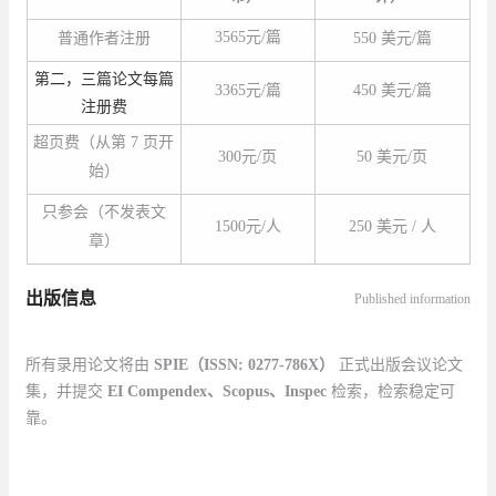
3565元/篇
普通作者注册
550 美元/篇
第二，三篇论文每篇
3365元/篇
450 美元/篇
注册费
超页费（从第 7 页开
300元/页
50 美元/页
始）
只参会（不发表文
1500元/人
250 美元 / 人
章）
出版信息
Published information
所有录用论文将由
SPIE
（
ISSN: 0277-786X
）
正式出版会议论文
集，并提交
EI Compendex
、
Scopus
、
Inspec
检索，检索稳定可
靠。