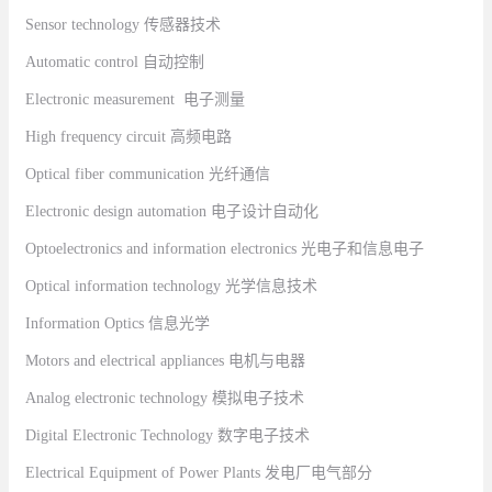
Sensor technology
传感器技术
Automatic control
自动控制
Electronic measurement
电子测量
High frequency circuit
高频电路
Optical fiber communication
光纤通信
Electronic design automation
电子设计自动化
Optoelectronics and information electronics
光电子和信息电子
Optical information technology
光学信息技术
Information Optics
信息光学
Motors and electrical appliances
电机与电器
Analog electronic technology
模拟电子技术
Digital Electronic Technology
数字电子技术
Electrical Equipment of Power Plants
发电厂电气部分