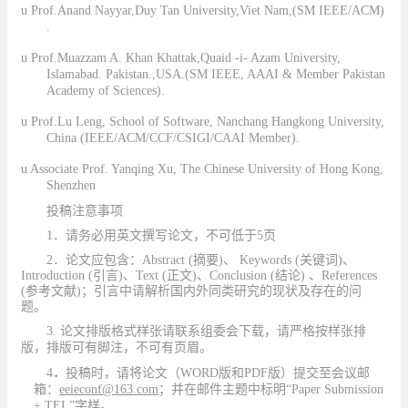
u
Prof.Anand Nayyar,Duy Tan University,Viet Nam
,(SM IEEE/ACM)
.
u
Prof.Muazzam A. Khan Khattak,Quaid -i- Azam University,
Islamabad. Pakistan.,USA.(SM IEEE, AAAI & Member Pakistan
Academy of Sciences).
u
Prof.Lu Leng, School of Software, Nanchang Hangkong University,
China
(IEEE/ACM/CCF/CSIGI/CAAI Member).
u
Associate Prof. Yanqing Xu, The Chinese University of Hong Kong,
Shenzhen
投稿注意事项
1
．请务必用英文撰写论文，不可低于
5
页
2
．论文应包含：
Abstract (
摘要
)
、
Keywords (
关键词
)
、
Introduction (
引言
)
、
Text (
正文
)
、
Conclusion (
结论
)
、
References
(
参考文献
)
；引言中请解析国内外同类研究的现状及存在的问
题。
3.
论文排版格式样张请
联系组委会
下载，
请严格按样张排
版，排版可有脚注，不可有页眉。
4
．
投稿时，
请
将论文
（WORD版
和
PDF
版
）
提交至会议邮
箱
：
eeieconf@163.com
；并
在邮件主题中标明
“
P
aper Submission
+
TEL
”
字样
。