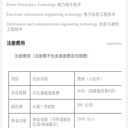
Power Electronics Technology
电力电子技术
Electronic information engineering technology
电子信息工程技术
Information and communication engineering technology
信息与通信
工程技术
注册费用
registration
注册费用（注册费不包含差旅费及住宿费）
R
包含内容
费用（人民币）
项目
5
3565
（函基础页数
6
页）
会议投稿
论文基础版面费
5
300
元
/
页
超页费
从第
7
页收取
2
1500
元
/
人
参会名额（可申请报告
参会注册
交流
/
海报展示）