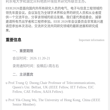
利水电大学和湖北众科地质环境技术研究所联合主办。
EEIE2026
是面向国内外所有研究人员的电气、电子与信息工程领域的
领先年度会议。会议旨在为全球学术界和业界的研究人员和从业者提
供一个交流平台，分享该领域的前沿发展。我们谨代表组委会，诚挚
邀请所有杰出学者和工程师参加。
EEIE 2026
年会议委员会非常高兴邀
请您参加本次活动，交流并交流共同研究领域的最新进展和研究成
果。
重要信息
Important information
一、
重要期限
会议时间
：2026.
11
.
2
0
-2
1
录用通知时间
：
投稿后
1
周左右
二、
主讲嘉宾
u
Prof.Trung Q. Duong,Chair Professor of Telecommunications,
Queen's Uni. Belfast, UK (IEEE Fellow, IET Fellow, EIC
Fellow, CAE Fellow, AAIA Fellow).
u
Prof.Yik-Chung Wu,
The University of Hong Kong, China (IEEE
Senior Member).