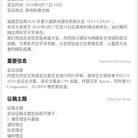
会议时间: 2026年6月17日-19日
会议地点: 奥地利维也纳
诚邀您出席2026 年第六届欧洲通信系统大会（ECCS 2026）。
本次大会将于 2026年6月17日至19日在奥地利维也纳举办，由约翰内
姆应用科学大学承办。
我们热忱欢迎您莅临本届大会，共同探讨通信与网络安全领域的前沿
进展。为表彰杰出学术贡献，大会特别设立优秀报告奖，以嘉奖与会
者的精彩成果。
重要信息
Important information
会议出版
所提交的论文将由会议委员会进行同行评审。录用论文将收录于ECCS
2026 会议论文集，该论文集由 CPS 出版，并提交至 Xplore，同时被 EI
Compendex、SCOPUS 等检索收录。
征稿主题
Filling the theme
征稿主题
会议征稿主题包括但不限于：
1. 通信理论与基础
通信理论
信息理论
编码理论