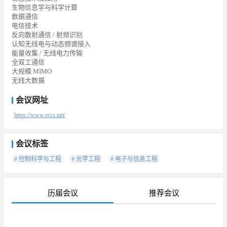
生物信息学与科学计算
数据通信
电信技术
反向散射通信 / 射频识别
认知无线电与动态频谱接入
能量收集 / 无线电力传输
全双工通信
大规模 MIMO
无线大数据
会议网址
https://www.eccs.net/
会议标签
# 控制科学与工程
# 光学工程
# 电子与信息工程
历届会议
推荐会议
待