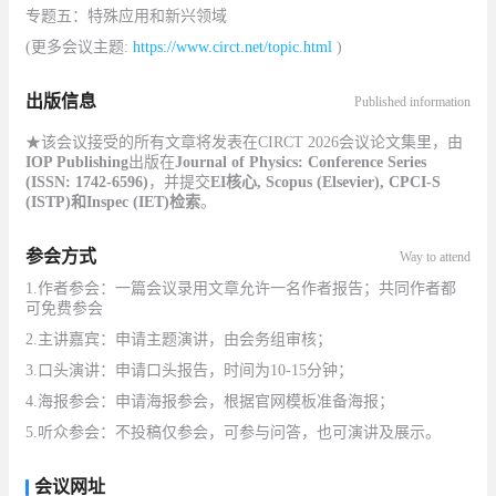
专题五：特殊应用和新兴领域
(更多会议主题:
https://www.circt.net/topic.html
)
出版信息
Published information
★该会议接受的所有文章将发表在CIRCT 2026会议论文集里，由
IOP Publishing
出版在
Journal of Physics: Conference Series
(ISSN: 1742-6596)
，并提交
EI
核心
, Scopus (Elsevier), CPCI-S
(ISTP)
和
Inspec (IET)
检索
。
参会方式
Way to attend
1.作者参会：一篇会议录用文章允许一名作者报告；共同作者都
可免费参会
2.主讲嘉宾：申请主题演讲，由会务组审核；
3.口头演讲：申请口头报告，时间为10-15分钟；
4.海报参会：申请海报参会，根据官网模板准备海报；
5.听众参会：不投稿仅参会，可参与问答，也可演讲及展示。
会议网址