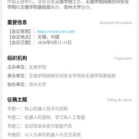
中国无锡举行。该会议由
无锡学院
主办，
无锡学院网络空间安全
学院
和
无锡学院基础部
承办，
郑州大学
协办。
重要信息
Important information
【会议官网】：
https://www.circt.net/
【会议地点】：无锡，中国
【会议日期】：
2026
年9
月
11-13
日
组织机构
Orgnization
主办单位：
无锡学院
承办单位：
无锡学院网络空间安全学院和无锡学院基础部
协办单位：
郑州大学
征稿主题
Filling the theme
专题一：核心机器人技术与控制
专题二：机器人的感知、学习和人工智能
专题三：自动驾驶系统与智能汽车
专题四：以人为本的机器人与交互系统