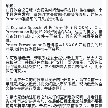
须知：
1. 具体会议日程（含报告时间和会场安排）将在
会前一个
半月左右发布
。请您注意查收邮件和微信通知，并按照
Program准备您的口头报告/海报。
2. Keynote Speech 时长45分钟 (含Q&A)，Oral
Presentation 时长15-20分钟(含Q&A)，语言为英文。请
准备好PPT或PDF文件带至会场，其它设备由组委会提
供。
Poster Presentation作者请按照1.6 X 0.6 四角打孔的尺
寸要求制作好海报并携带至会场。
3.
可现场缴费
，请联系组委会提供请注册ID，参会人姓
名和单位，并确认住宿和出行安排。既没缴费，也没告知
我们需要现场缴费的，在不知您是否参会的情况下，将不
做任何安排。
4. 如需在开会的时候拿到发表的纸质期刊，请在会前一个
半月完成全文缴费并提交终版文章和版权。现场缴费的全
文将在会后进行发表，并邮寄期刊。
5. 请大家缴纳注册费之前先仔细查阅退款说明，并看好报
告安排再决定是否参加，
在最终日程出来之前尽量不要提
前购买机票/车票
。未看日程安排贸然前来参会、未提供