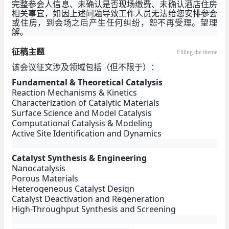
完整参会人信息、未确认是否现场缴费、未确认酒店住房
相关事宜，如因上述问题导致工作人员无法给您安排参会
或住房，到会场之后产生任何纠纷，恕不再受理。望理
解。
征稿主题
Filling the theme
该会议征文涉及领域包括（但不限于）：
Fundamental & Theoretical
Catalysis
Reaction Mechanisms & Kinetics
Characterization of Catalytic Materials
Surface Science and Model Catalysis
Computational Catalysis & Modeling
Active Site Identification and Dynamics
Catalyst Synthesis & Engineering
Nanocatalysis
Porous Materials
Heterogeneous Catalyst Design
Catalyst Deactivation and Regeneration
High-Throughput Synthesis and Screening