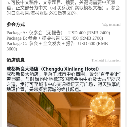
5. 可投中文稿件，文章题目、摘要，关键词需要中英双
语，正文部分为中文（可联系我们索取模板文档）。参会
时口头报告/海报张贴必须做英文的。
参会方式
Way to attend
Package A:
仅参会（无报告）
USD 400 (RMB 2400)
Package B: 参会 + 摘要报告 USD 450 (RMB 2700)
Package C:
参会 + 全文发表 + 报告
USD 600 (RMB
3600)
酒店信息
The hotel information
成都新良大酒店（Chengdu Xinliang Hotel）
成都新良大酒店，坐落于城市中心商圈，紧邻“百年金街”
春熙路，与时尚购物地标IFS国际金融中心及太古里咫尺
之遥，步行可至城市中心交通枢纽天府广场，得天独厚的
地理位置，是您探索蓉城的绝佳起点。