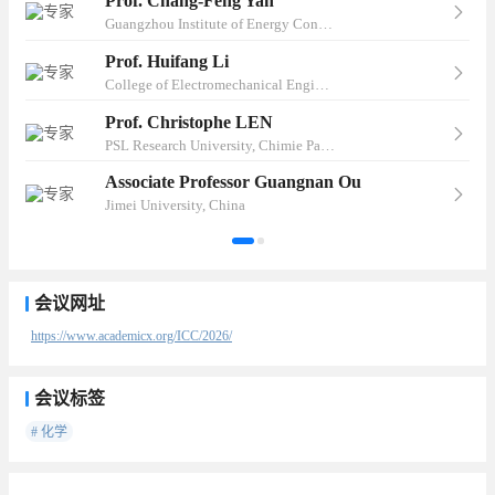
Prof. Chang-Feng Yan
Guangzhou Institute of Energy Conversion, Chinese Academy of Sciences, China
Prof. Huifang Li
College of Electromechanical Engineering, Qingdao University of Science and Technology, China
Prof. Christophe LEN
PSL Research University, Chimie ParisTech, Paris, France
Associate Professor Guangnan Ou
Jimei University, China
会议网址
https://www.academicx.org/ICC/2026/
会议标签
# 化学