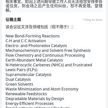
相关事宜，如因上述问题导致工作人员无法给您安排参会
或住房，到会场之后产生任何纠纷，恕不再受理。望理
解。
征稿主题
Filling the theme
该会议征文涉及领域包括（但不限于）：
New Bond-Forming Reactions
C-H and C-C Activation
Electro- and Photoredox Catalysis
Mechanochemistry and Solvent-Free Synthesis
Flow Chemistry and Continuous Processing
Earth-Abundant Metal Catalysis
N-Heterocyclic Carbenes (NHCs) and Frustrated
Lewis Pairs (FLPs)
Supramolecular Catalysis
Dual Catalysis
Green Solvents
Waste Minimization and Atom Economy
Renewable Feedstocks
Degradable Materials by Design
Energy-Efficient Processes