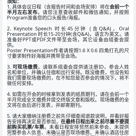
须知：
1. 具体会议日程（含报告时间和会场安排）将在
会前一个
半月左右发布
。请您注意查收邮件和微信通知，并按照
Program准备您的口头报告/海报。
2. Keynote Speech 时长45分钟 (含Q&A)，Oral
Presentation 时长15-20分钟(含Q&A)，语言为英文。请
准备好PPT或PDF文件带至会场，其它设备由组委会提
供。
Poster Presentation作者请按照1.6 X 0.6 四角打孔的尺
寸要求制作好海报并携带至会场。
3.
可现场缴费
，请联系组委会提供请注册ID，参会人姓
名和单位，并确认住宿和出行安排。既没缴费，也没告知
我们需要现场缴费的，在不知您是否参会的情况下，将不
做任何安排。
4. 如需在开会的时候拿到发表的纸质期刊，请在会前一个
半月完成全文缴费并提交终版文章和版权。现场缴费的全
文将在会后进行发表，并邮寄期刊。
5. 请大家缴纳注册费之前先仔细查阅退款说明，并看好报
告安排再决定是否参加，
在最终日程出来之前尽量不要提
前购买机票/车票
。未看日程安排贸然前来参会、未提供
完整参会人信息、未确认是否现场缴费、未确认酒店住房