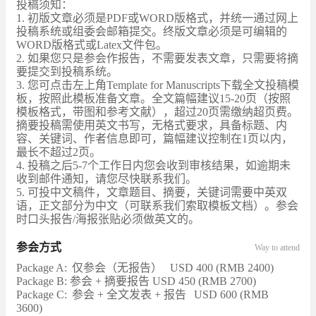
投稿须知：
1. 初版文章必须是PDF或WORD版格式，并统一通过网上
投稿系统或组委会邮箱提交。终版文章必须是可编辑的
WORD版格式或Latex文件包。
2. 如果您只是参会作报告，不需要发表文章，只需要将摘
要提交到投稿系统。
3. 您可点击左上角Template for Manuscripts下载全文投稿模
板，按照此模板准备文章。全文篇幅建议15-20页（按照
模板格式，带图和参考文献），超过20页需缴纳超页费。
摘要投稿需使用英文书写，无格式要求，具备标题、内
容、关键词、作者信息即可，篇幅建议控制在1页以内，
最长不超过2页。
4. 投稿之后5-7个工作日内您会收到审核结果，如逾期未
收到邮件通知，请您尽快联系我们。
5. 可投中文稿件，文章题目、摘要，关键词需要中英双
语，正文部分为中文（可联系我们索取模板文档）。参会
时口头报告/海报张贴必须做英文的。
参会方式
Way to attend
Package A:
仅参会（无报告）
USD 400 (RMB 2400)
Package B: 参会 + 摘要报告 USD 450 (RMB 2700)
Package C:
参会 + 全文发表 + 报告
USD 600 (RMB
3600)