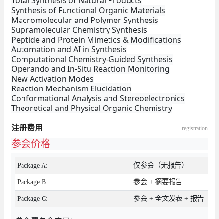
Total Synthesis of Natural Products
Synthesis of Functional Organic Materials
Macromolecular and Polymer Synthesis
Supramolecular Chemistry Synthesis
Peptide and Protein Mimetics & Modifications
Automation and AI in Synthesis
Computational Chemistry-Guided Synthesis
Operando and In-Situ Reaction Monitoring
New Activation Modes
Reaction Mechanism Elucidation
Conformational Analysis and Stereoelectronics
Theoretical and Physical Organic Chemistry
注册费用
registration
参会价格
Package A:
仅参会（无报告）
Package B:
参会 + 摘要报告
Package C:
参会 + 全文发表 + 报告