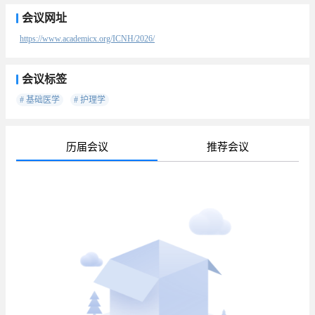
会议网址
https://www.academicx.org/ICNH/2026/
会议标签
# 基础医学
# 护理学
历届会议
推荐会议
待
已