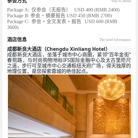
参会方式
Way to attend
Package A:
仅参会（无报告）
USD 400 (RMB 2400)
Package B: 参会 + 摘要报告 USD 450 (RMB 2700)
Package C:
参会 + 全文发表 + 报告
USD 600 (RMB
3600)
酒店信息
The hotel information
成都新良大酒店（Chengdu Xinliang Hotel）
成都新良大酒店，坐落于城市中心商圈，紧邻“百年金街”
春熙路，与时尚购物地标IFS国际金融中心及太古里咫尺
之遥，步行可至城市中心交通枢纽天府广场，得天独厚的
地理位置，是您探索蓉城的绝佳起点。