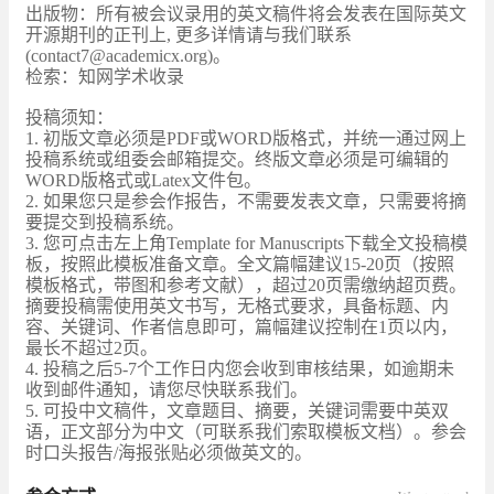
出版物：所有被会议录用的英文稿件将会发表在国际英文
开源期刊的正刊上, 更多详情请与我们联系
(contact7@academicx.org)。
检索：知网学术收录
投稿须知：
1. 初版文章必须是PDF或WORD版格式，并统一通过网上
投稿系统或组委会邮箱提交。终版文章必须是可编辑的
WORD版格式或Latex文件包。
2. 如果您只是参会作报告，不需要发表文章，只需要将摘
要提交到投稿系统。
3. 您可点击左上角Template for Manuscripts下载全文投稿模
板，按照此模板准备文章。全文篇幅建议15-20页（按照
模板格式，带图和参考文献），超过20页需缴纳超页费。
摘要投稿需使用英文书写，无格式要求，具备标题、内
容、关键词、作者信息即可，篇幅建议控制在1页以内，
最长不超过2页。
4. 投稿之后5-7个工作日内您会收到审核结果，如逾期未
收到邮件通知，请您尽快联系我们。
5. 可投中文稿件，文章题目、摘要，关键词需要中英双
语，正文部分为中文（可联系我们索取模板文档）。参会
时口头报告/海报张贴必须做英文的。