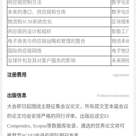
供应链控制方法
数字化商业
未来的港口、供应链和仓库
数字化应用
物流和SCM系统优化
区块链和工
供应链的设计和组织
智能工厂调
电子商务与供应链战略和管理的整合
物流系统和
国际供应链网络
电子物流、
全球外包及其对客户服务的影响
未来网络和
注册费用
registration
出版信息
Published information
大会即日起围绕主题征集会议论文，所有提交至本届会议
的论文均会安排严格的同行评审，出版后送交EI
Compendex, Scopus等数据库收录，遴选的优秀论文将可
推荐至SCI/EI收录的国际期刊发表。