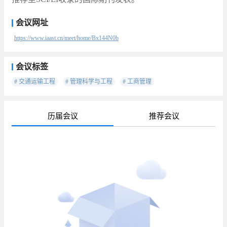
会议网址
https://www.iaast.cn/meet/home/Bx144N0b
会议标签
# 交通运输工程
# 管理科学与工程
# 工商管理
历届会议
推荐会议
待
已