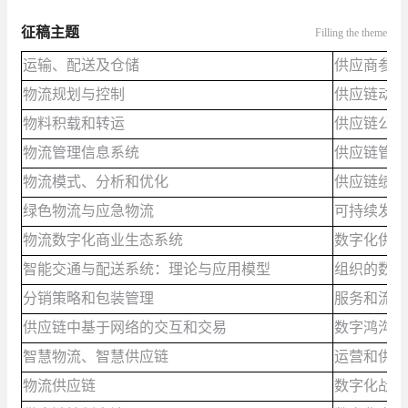
征稿主题
Filling the theme
运输、配送及仓储
供应商参与
物流规划与控制
供应链动态
物料积载和转运
供应链公司
物流管理信息系统
供应链管理
物流模式、分析和优化
供应链绩效
绿色物流与应急物流
可持续发展
物流数字化商业生态系统
数字化供应
智能交通与配送系统：理论与应用模型
组织的数字
分销策略和包装管理
服务和流程
供应链中基于网络的交互和交易
数字鸿沟和
智慧物流、智慧供应链
运营和供应
物流供应链
数字化战略