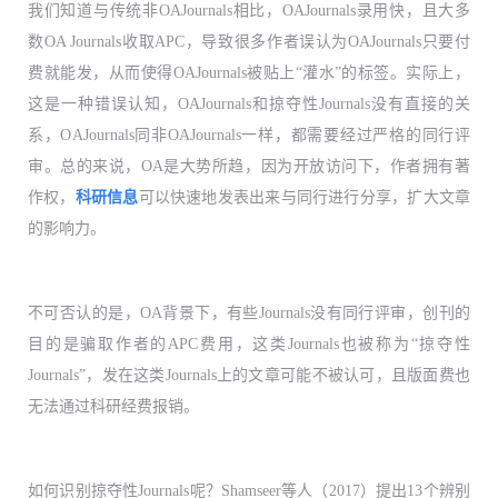
我们知道与传统非O
A
Journals相比，O
A
Journals录用快，且大多
数OA Journals收取A
PC
，导致很多作者误认为O
A
Journals只要付
费就能发，从而使得O
A
Journals被贴上“灌水”的标签。实际上，
这是一种错误认知，O
A
Journals和掠夺性Journals没有直接的关
系，O
A
Journals同非O
A
Journals一样，都需要经过严格的同行评
审。总的来说，O
A
是大势所趋，因为开放访问下，作者拥有著
作权，
科研信息
可以快速地发表出来与同行进行分享，扩大文章
的影响力。
不可否认的是，O
A
背景下，有些Journals没有同行评审，创刊的
目的是骗取作者的A
PC
费用，这类Journals也被称为“掠夺性
Journals”，发在这类Journals上的文章可能不被认可，且版面费也
无法通过科研经费报销。
如何识别掠夺性Journals呢？Sham
seer
等人（2
017
）提出1
3
个辨别