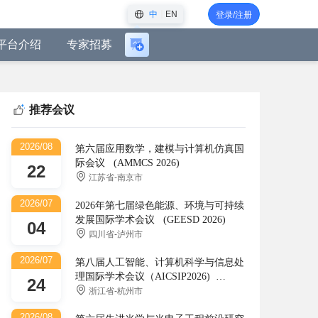
中
EN
登录/注册
平台介绍
专家招募
登
录
后
可
推荐会议
创
建
2026/08
会
第六届应用数学，建模与计算机仿真国
际会议 (AMMCS 2026)
议
22
江苏省-南京市
2026/07
2026年第七届绿色能源、环境与可持续
发展国际学术会议 (GEESD 2026)
04
四川省-泸州市
2026/07
第八届人工智能、计算机科学与信息处
理国际学术会议（AICSIP2026)
24
(AICSIP)
浙江省-杭州市
2026/08