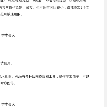
ERD
、线框
/
实体模型、网络图、业务流程模型、组织结构图、
内共享协作绘制、修改。但可用空间比较少，仅能添加
3
个文
还是可以使用的。
学术会议
付费使用。
和示意图。
Visio
有多种绘图模版和工具，操作非常简单，可以
、时序图等。
学术会议